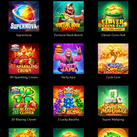
Supernova
Fortune Hook Boom
Clover Coins 4x4
40 Sparkling Crown
Party Ape
Cash Coin
20 Blazing Clover
3 Lucky Baozhu
Super Mahjong