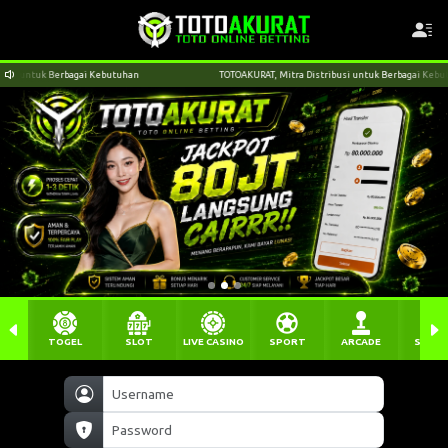
an
TOTOAKURAT, Mitra Distribusi untuk Berbagai Kebutuhan
TOGEL
SLOT
LIVE CASINO
SPORT
ARCADE
SABU