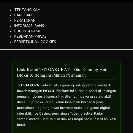
TENTANG KAMI
BANTUAN
PERATURAN
INFORMASI BANK
HUBUNGI KAMI
KEBIJAKAN PRIVASI
PERSETUJUAN COOKIES
Link Resmi TOTOAKURAT - Situs Gaming Anti
Blokir & Beragam Pilihan Permainan
TOTOAKURAT
adalah situs gaming online yang dikelola di
bawah naungan
PAY4D
. Platform ini sudah dikenal di kalangan
pemain Indonesia karena link alternatifnya yang selalu aktif
dan sulit diblokir. Di sini kamu bisa main berbagai jenis
permainan langsung lewat browser mulai dari game digital
interaktif, live Casino, permainan Togel, prediksi Parlay,
sampai arcade. Semua bisa diakses tanpa harus install aplikasi
berat.