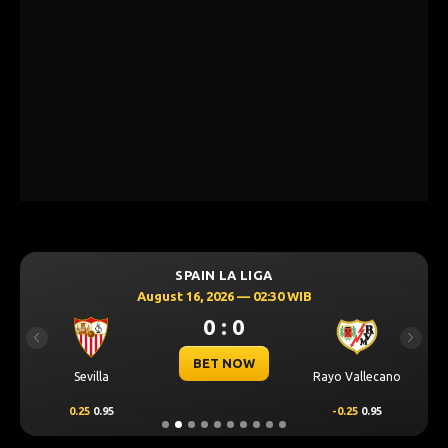
SPAIN LA LIGA
August 16, 2026 — 02:30 WIB
0 : 0
Previous
Next
BET NOW
Sevilla
Rayo Vallecano
0.25
0.95
-0.25
0.95