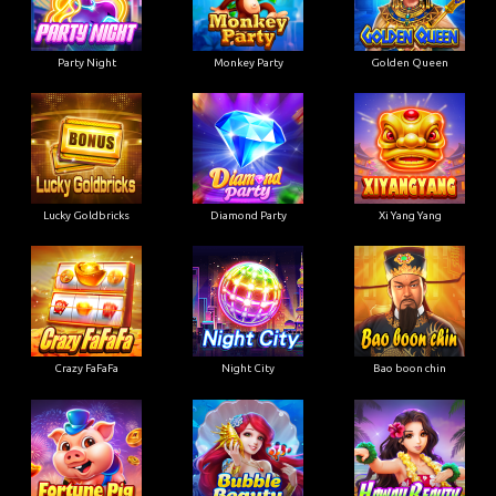
Party Night
Monkey Party
Golden Queen
Lucky Goldbricks
Diamond Party
Xi Yang Yang
Crazy FaFaFa
Night City
Bao boon chin