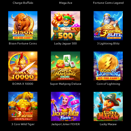
Charge Buffalo
Mega Ace
Fortune Gems Legend
Bison Fortune Coins
Lucky Jaguar 500
3 Lightning Blitz
ROMA X 10000
Super Mahjong Deluxe
Coin of Lightning
3 Coin Wild Tiger
Jackpot Joker FEVER
Lucky Macaw