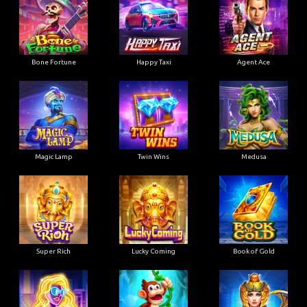
Bone Fortune
Happy Taxi
Agent Ace
Magic Lamp
Twin Wins
Medusa
Super Rich
Lucky Coming
Book of Gold