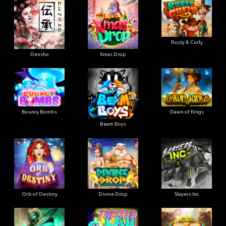
Rusty & Curly
Densho
Xmas Drop
Bouncy Bombs
Dawn of Kings
Beam Boys
Orb of Destiny
Divine Drop
Slayers Inc