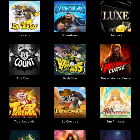
Le Zeus
Stormborn
The Luxe
The Count
Bash Bros
The Wildwood Curse
Tiger Legends
Le Cowboy
Sun Princess