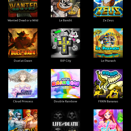
Wanted Dead or a Wild
Le Bandit
Ze Zeus
Duel at Dawn
RIP City
Le Pharaoh
Cloud Princess
Double Rainbow
FRKN Bananas