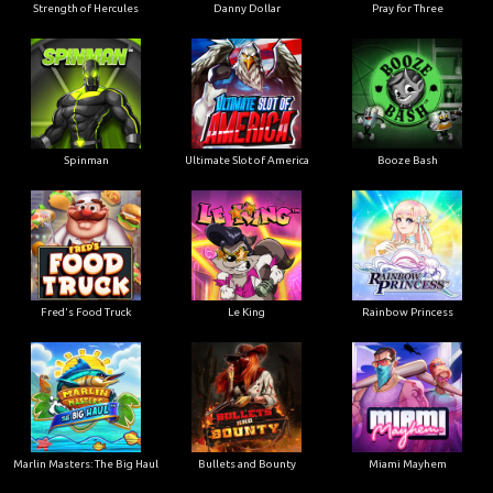
Strength of Hercules
Danny Dollar
Pray for Three
Ultimate Slot of America
Booze Bash
Spinman
Le King
Fred's Food Truck
Rainbow Princess
Marlin Masters: The Big Haul
Bullets and Bounty
Miami Mayhem