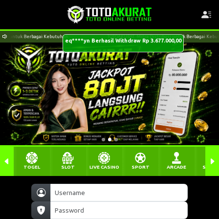
eq****yn Berhasil Withdraw Rp 3.677.000,00
TOTOAKURAT, Mitra Distribusi untuk Berbagai Kebutuhan
TOGEL
SLOT
LIVE CASINO
SPORT
ARCADE
SABU