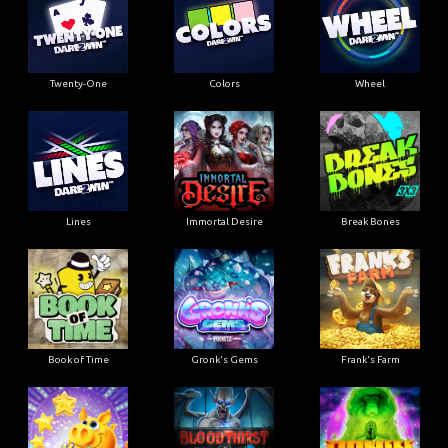
Twenty-One
Colors
Wheel
Lines
Immortal Desire
Break Bones
Book of Time
Gronk's Gems
Frank's Farm