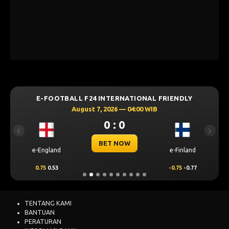
E-FOOTBALL F24 INTERNATIONAL FRIENDLY
August 7, 2026 — 04:00 WIB
0 : 0
Previous
Next
BET NOW
e-England
e-Finland
0.75
0.53
-0.75
-0.77
TENTANG KAMI
BANTUAN
PERATURAN