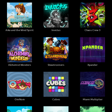
Aiko and the Wind Spirit
Invictus
Chaos Crew 3
Alchemist Wonders
Steamrunners
Xpander
OmNom
Cubes
Miami Multiplier