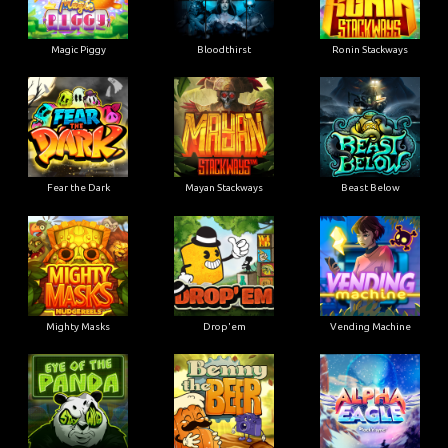
Magic Piggy
Bloodthirst
Ronin Stackways
Fear the Dark
Mayan Stackways
Beast Below
Mighty Masks
Drop'em
Vending Machine