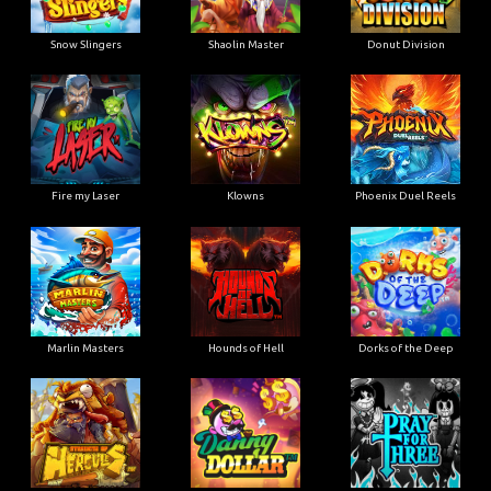
Snow Slingers
Shaolin Master
Donut Division
Fire my Laser
Klowns
Phoenix Duel Reels
Marlin Masters
Hounds of Hell
Dorks of the Deep