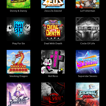
Donny & Danny
Zeus Ze Zecond
Le Fisherman
Pray For Six
Deal With Death
Circle Of Life
Smoking Dragon
Hot Ross
Superstar Sevens