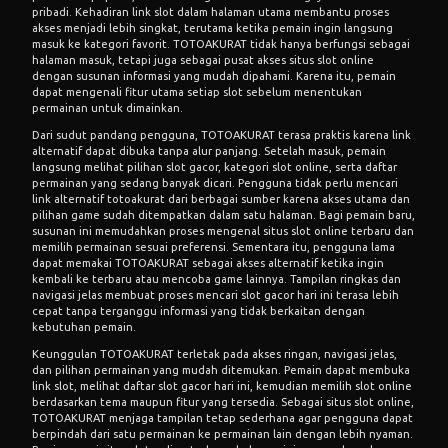
pribadi. Kehadiran link slot dalam halaman utama membantu proses
akses menjadi lebih singkat, terutama ketika pemain ingin langsung
masuk ke kategori favorit. TOTOAKURAT tidak hanya berfungsi sebagai
halaman masuk, tetapi juga sebagai pusat akses situs slot online
dengan susunan informasi yang mudah dipahami. Karena itu, pemain
dapat mengenali fitur utama setiap slot sebelum menentukan
permainan untuk dimainkan.
Dari sudut pandang pengguna, TOTOAKURAT terasa praktis karena link
alternatif dapat dibuka tanpa alur panjang. Setelah masuk, pemain
langsung melihat pilihan slot gacor, kategori slot online, serta daftar
permainan yang sedang banyak dicari. Pengguna tidak perlu mencari
link alternatif totoakurat dari berbagai sumber karena akses utama dan
pilihan game sudah ditempatkan dalam satu halaman. Bagi pemain baru,
susunan ini memudahkan proses mengenal situs slot online terbaru dan
memilih permainan sesuai preferensi. Sementara itu, pengguna lama
dapat memakai TOTOAKURAT sebagai akses alternatif ketika ingin
kembali ke terbaru atau mencoba game lainnya. Tampilan ringkas dan
navigasi jelas membuat proses mencari slot gacor hari ini terasa lebih
cepat tanpa terganggu informasi yang tidak berkaitan dengan
kebutuhan pemain.
Keunggulan TOTOAKURAT terletak pada akses ringan, navigasi jelas,
dan pilihan permainan yang mudah ditemukan. Pemain dapat membuka
link slot, melihat daftar slot gacor hari ini, kemudian memilih slot online
berdasarkan tema maupun fitur yang tersedia. Sebagai situs slot online,
TOTOAKURAT menjaga tampilan tetap sederhana agar pengguna dapat
berpindah dari satu permainan ke permainan lain dengan lebih nyaman.