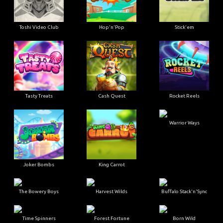
Toshi Video Club
Hop'n'Pop
Stick'em
Tasty Treats
Cash Quest
Rocket Reels
Warrior Ways
Joker Bombs
King Carrot
The Bowery Boys
Harvest Wilds
Buffalo Stack'n'Sync
Time Spinners
Forest Fortune
Born Wild