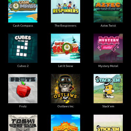
Cash Compass
The Respinners
Aztec Twist
Cubes 2
Let It Snow
Mystery Motel
Frutz
Outlaws Inc.
Stack'em