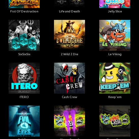
Fist Of Destruction
Life and Death
Jelly Slice
SixSixSix
2 Wild 2 Die
Le Viking
ITERO
Cash Crew
Keep'em