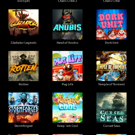
Evil Eyes
Chaos Crew 2
Chaos Crew
Gladiator Legends
Hand of Anubis
Dork Unit
Rotten
Pug Life
Temple of Torment
Stormforged
Keep 'em Cool
Cursed Seas