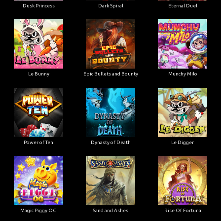
Dusk Princess
Dark Spiral
Eternal Duel
Le Bunny
Epic Bullets and Bounty
Munchy Milo
Power of Ten
Dynasty of Death
Le Digger
Magic Piggy OG
Sand and Ashes
Rise Of Fortuna