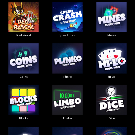
Red Pascal
Speed Crash
Mines
Coins
Plinko
Hi-Lo
Blocks
Limbo
Dice