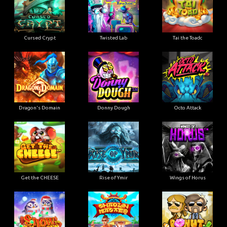
Cursed Crypt
Twisted Lab
Tai the Toadc
Dragon's Domain
Donny Dough
Octo Attack
Get the CHEESE
Rise of Ymir
Wings of Horus