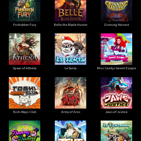
Forbidden Fury
Belle the Blade Hunter
Grinning Harvest
Spear of Athena
Le Santa
Miss Candys Sweet Escape
Toshi Ways Club
Army of Ares
Jaws of Justice