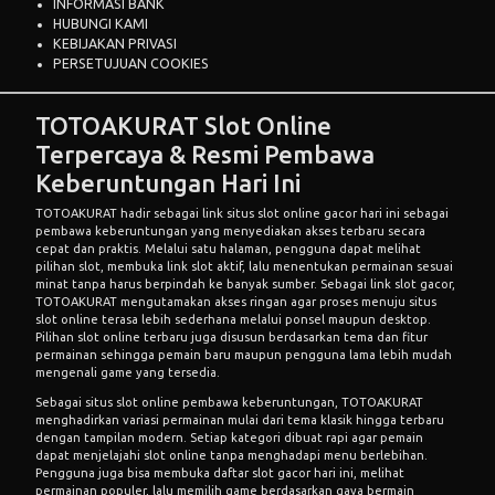
INFORMASI BANK
HUBUNGI KAMI
KEBIJAKAN PRIVASI
PERSETUJUAN COOKIES
TOTOAKURAT Slot Online
Terpercaya & Resmi Pembawa
Keberuntungan Hari Ini
TOTOAKURAT hadir sebagai link situs slot online gacor hari ini sebagai
pembawa keberuntungan yang menyediakan akses terbaru secara
cepat dan praktis. Melalui satu halaman, pengguna dapat melihat
pilihan slot, membuka link slot aktif, lalu menentukan permainan sesuai
minat tanpa harus berpindah ke banyak sumber. Sebagai link slot gacor,
TOTOAKURAT mengutamakan akses ringan agar proses menuju situs
slot online terasa lebih sederhana melalui ponsel maupun desktop.
Pilihan slot online terbaru juga disusun berdasarkan tema dan fitur
permainan sehingga pemain baru maupun pengguna lama lebih mudah
mengenali game yang tersedia.
Sebagai situs slot online pembawa keberuntungan, TOTOAKURAT
menghadirkan variasi permainan mulai dari tema klasik hingga terbaru
dengan tampilan modern. Setiap kategori dibuat rapi agar pemain
dapat menjelajahi slot online tanpa menghadapi menu berlebihan.
Pengguna juga bisa membuka daftar slot gacor hari ini, melihat
permainan populer, lalu memilih game berdasarkan gaya bermain