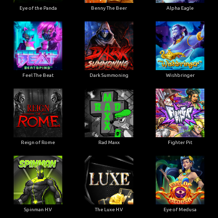
Eye of the Panda
Benny The Beer
Alpha Eagle
Feel The Beat
Dark Summoning
Wishbringer
Reign of Rome
Rad Maxx
Fighter Pit
Spinman H.V
The Luxe H.V
Eye of Medusa