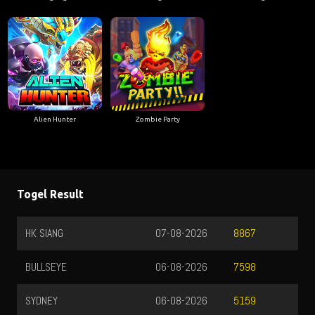
Alien Hunter
Zombie Party
Togel Result
HK SIANG
07-08-2026
8867
BULLSEYE
06-08-2026
7598
SYDNEY
06-08-2026
5159