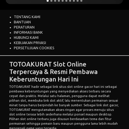
TENTANG KAMI
BANTUAN
PERATURAN
INFORMASI BANK
HUBUNGI KAMI
KEBIJAKAN PRIVASI
PERSETUJUAN COOKIES
TOTOAKURAT Slot Online
Terpercaya & Resmi Pembawa
Keberuntungan Hari Ini
TOTOAKURAT hadir sebagai link situs slot online gacor hari ini sebagai
pembawa keberuntungan yang menyediakan akses terbaru secara
cepat dan praktis. Melalui satu halaman, pengguna dapat melihat
pilihan slot, membuka link slot aktif, lalu menentukan permainan sesuai
minat tanpa harus berpindah ke banyak sumber. Sebagai link slot gacor,
TOTOAKURAT mengutamakan akses ringan agar proses menuju situs
slot online terasa lebih sederhana melalui ponsel maupun desktop.
Pilihan slot online terbaru juga disusun berdasarkan tema dan fitur
permainan sehingga pemain baru maupun pengguna lama lebih mudah
mengenali game yang tersedia.