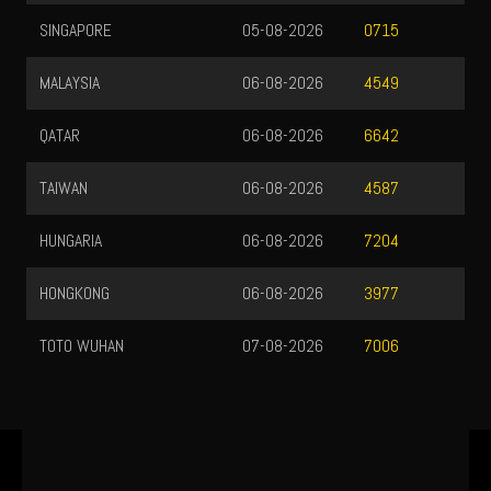
SINGAPORE
05-08-2026
0715
MALAYSIA
06-08-2026
4549
QATAR
06-08-2026
6642
TAIWAN
06-08-2026
4587
HUNGARIA
06-08-2026
7204
HONGKONG
06-08-2026
3977
TOTO WUHAN
07-08-2026
7006