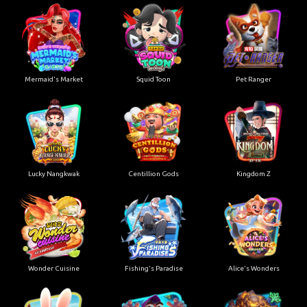
Mermaid's Market
Squid Toon
Pet Ranger
Lucky Nangkwak
Centillion Gods
Kingdom Z
Wonder Cuisine
Fishing's Paradise
Alice's Wonders