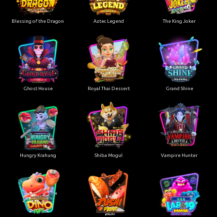
Blessing of the Dragon
Aztec Legend
The King Joker
Ghost House
Royal Thai Dessert
Grand Shine
Hungry Krahung
Shiba Mogul
Vampire Hunter