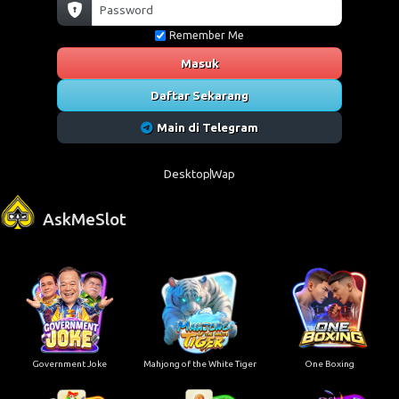
Remember Me
Masuk
Daftar Sekarang
Main di Telegram
Desktop
Wap
AskMeSlot
Government Joke
Mahjong of the White Tiger
One Boxing