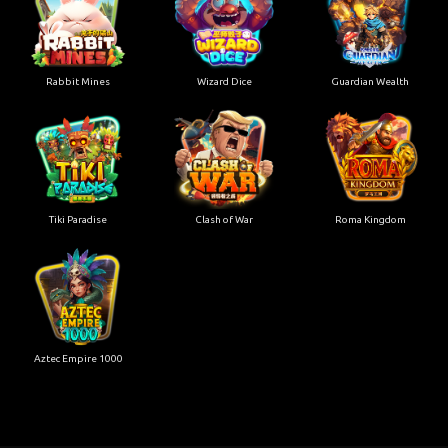
Rabbit Mines
Wizard Dice
Guardian Wealth
Tiki Paradise
Clash of War
Roma Kingdom
Aztec Empire 1000