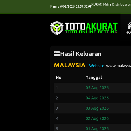
TOTOAKURAT, Mitra Distribusi untu
Kamis 6/08/2026 05:57:33
HO
Hasil Keluaran
MALAYSIA
Website:
www.malaysia
No
Tanggal
1
05 Aug 2026
2
04 Aug 2026
3
03 Aug 2026
4
02 Aug 2026
5
01 Aug 2026