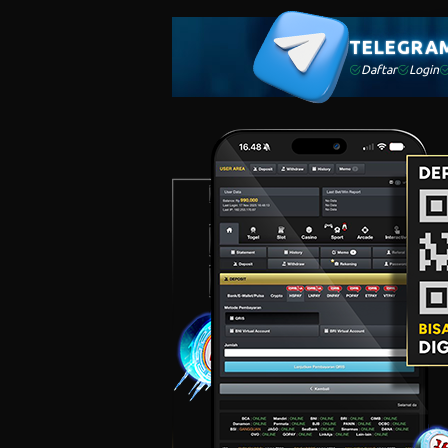
TELEGRA
Daftar
Login