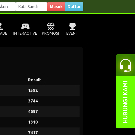
 Kebutuhan
Masuk
Daftar
ADE
INTERACTIVE
PROMOSI
EVENT
Result
1592
3744
4697
1318
7417