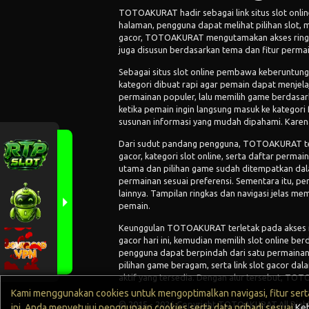
TOTOAKURAT hadir sebagai link situs slot onlin
halaman, pengguna dapat melihat pilihan slot, m
gacor, TOTOAKURAT mengutamakan akses ringan a
juga disusun berdasarkan tema dan fitur perm
Sebagai situs slot online pembawa keberuntun
kategori dibuat rapi agar pemain dapat menjela
permainan populer, lalu memilih game berdasar
ketika pemain ingin langsung masuk ke kategori
susunan informasi yang mudah dipahami. Karena
Dari sudut pandang pengguna, TOTOAKURAT terasa
gacor, kategori slot online, serta daftar perma
utama dan pilihan game sudah ditempatkan dala
permainan sesuai preferensi. Sementara itu, 
lainnya. Tampilan ringkas dan navigasi jelas me
pemain.
Keunggulan TOTOAKURAT terletak pada akses rin
gacor hari ini, kemudian memilih slot online b
pengguna dapat berpindah dari satu permainan k
pilihan game beragam, serta link slot gacor d
aktif yang tersedia. Dengan alur tersebut, TOTO
Kami menggunakan cookies untuk mengoptimalkan navigasi, fitur serta
© 2015 - 2026 Copyright TOTOAKURAT.
All Rig
ini, Anda menyetujui penggunaan cookies serta data pribadi sesuai
Keb