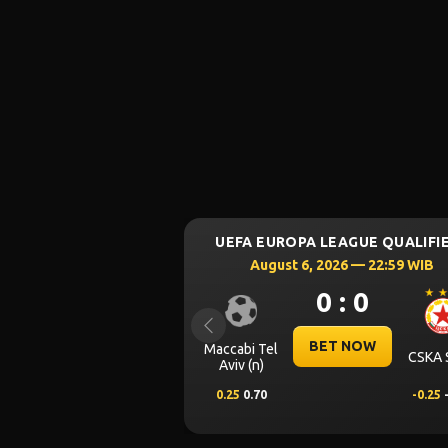
UEFA EUROPA LEAGUE QUALIFI
August 7, 2026 — 00:00 WIB
0 : 0
Previous
BET NOW
FC Hradec
Besi
Kralove
-0.25
-0.81
0.25