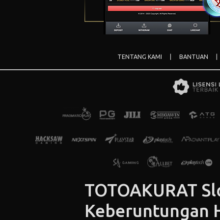
TENTANG KAMI
|
BANTUAN
|
TOTOAKURAT Slo
Keberuntungan Ha