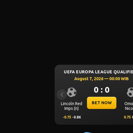
A LEAGUE QUALIFIERS
UEFA EUROPA LEAGUE QUALIF
7, 2026 — 00:45 WIB
August 6, 2026 — 22:00 WIB
0 : 0
0 : 0
Previous
BET NOW
BET NOW
Anderlecht
KuPS
Unive
Cr
-0.75
0.94
-0.25
-0.97
0.