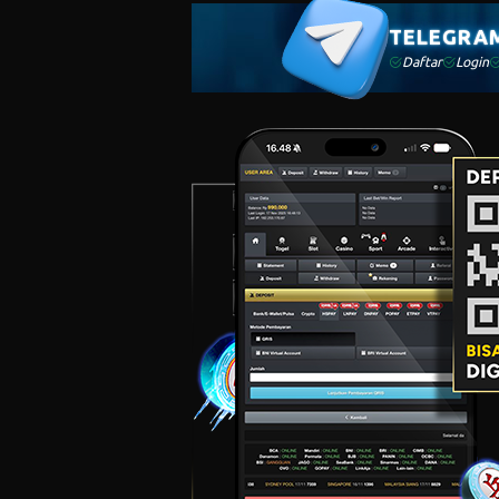
TELEGRA
Daftar
Login