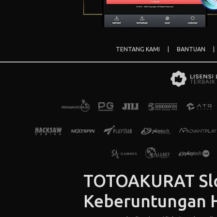
TENTANG KAMI
|
BANTUAN
|
TOTOAKURAT Slo
Keberuntungan Ha