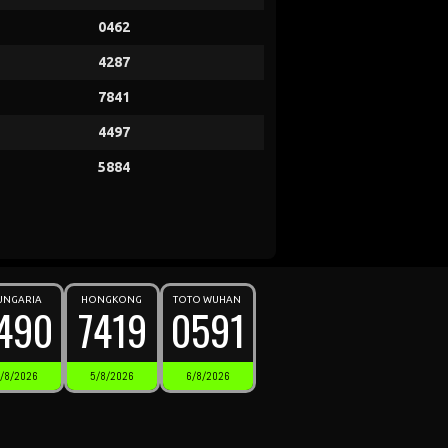
0462
4287
7841
4497
5884
UNGARIA
HONGKONG
TOTO WUHAN
490
7419
0591
/8/2026
5/8/2026
6/8/2026