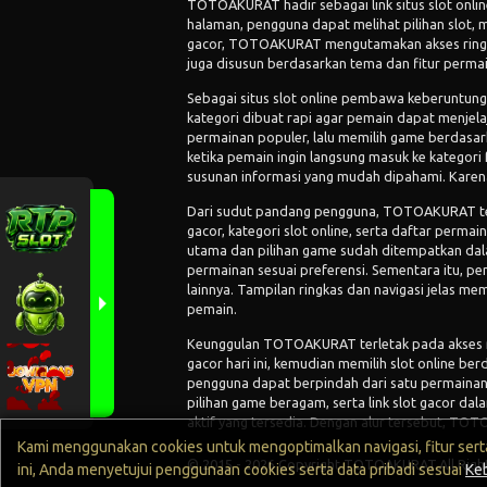
TOTOAKURAT hadir sebagai link situs slot onlin
halaman, pengguna dapat melihat pilihan slot, m
gacor, TOTOAKURAT mengutamakan akses ringan a
juga disusun berdasarkan tema dan fitur perm
Sebagai situs slot online pembawa keberuntun
kategori dibuat rapi agar pemain dapat menjela
permainan populer, lalu memilih game berdasar
ketika pemain ingin langsung masuk ke kategori
susunan informasi yang mudah dipahami. Karena
Dari sudut pandang pengguna, TOTOAKURAT terasa
gacor, kategori slot online, serta daftar perma
utama dan pilihan game sudah ditempatkan dala
permainan sesuai preferensi. Sementara itu, 
lainnya. Tampilan ringkas dan navigasi jelas me
pemain.
Keunggulan TOTOAKURAT terletak pada akses rin
gacor hari ini, kemudian memilih slot online b
pengguna dapat berpindah dari satu permainan k
pilihan game beragam, serta link slot gacor d
aktif yang tersedia. Dengan alur tersebut, TOTO
Kami menggunakan cookies untuk mengoptimalkan navigasi, fitur serta
ini, Anda menyetujui penggunaan cookies serta data pribadi sesuai
Keb
© 2015 - 2026 Copyright TOTOAKURAT.
All Rig