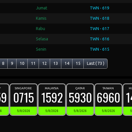
Jumat
TWN - 619
Kamis
TWN - 618
Rabu
TWN - 617
Selasa
TWN - 616
Senin
TWN - 615
8
9
10
11
12
13
14
15
Last ( 73 )
Y
SINGAPORE
MALAYSIA
QATAR
TAIWAN
H
59
0715
1592
5930
6960
1
26
5/8/2026
5/8/2026
5/8/2026
5/8/2026
5