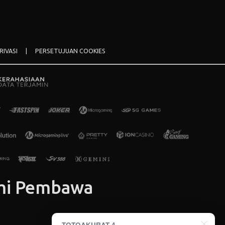
RIVASI
|
PERSETUJUAN COOKIES
mi Pembawa
TOTOAKURAT 4