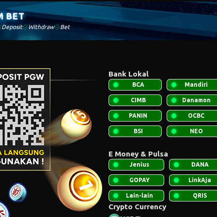
M BET
Deposit
Withdraw
Bet
Bank Lokal
BCA
Mandiri
CIMB
Danamon
PANIN
OCBC
BSI
NEO
E Money & Pulsa
Jenius
DANA
GOPAY
LinkAja
Lain-lain
QRIS
Crypto Currency