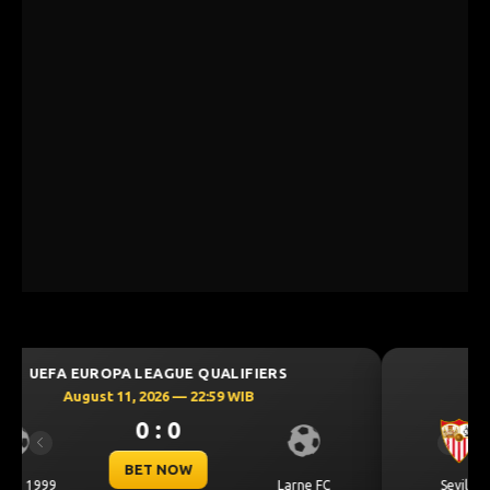
SPAIN LA LIGA
August 16, 2026 — 02:30 WIB
0 : 0
Previous
Next
BET NOW
Sevilla
Rayo Vallecano