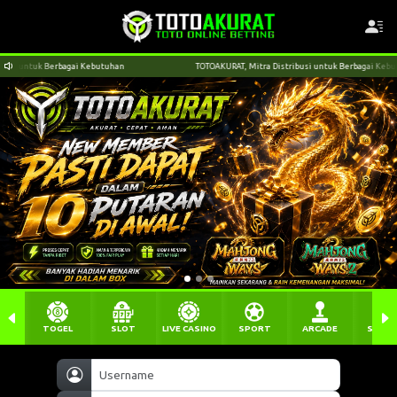
ntuk Berbagai Kebutuhan
TOTOAKURAT, Mitra Distribusi untuk Berbagai Kebutuhan
TOGEL
SLOT
LIVE CASINO
SPORT
ARCADE
SABU