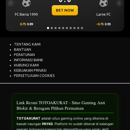
Previous
Next
ET NOW
BET N
Larne FC
Bodo Glimt
-0.75
0.93
0.75
0.77
TENTANG KAMI
BANTUAN
PERATURAN
INFORMASI BANK
HUBUNGI KAMI
KEBIJAKAN PRIVASI
PERSETUJUAN COOKIES
Link Resmi TOTOAKURAT - Situs Gaming Anti
Blokir & Beragam Pilihan Permainan
TOTOAKURAT
adalah situs gaming online yang dikelola di
bawah naungan
PAY4D
. Platform ini sudah dikenal di kalangan
pemain Indonesia karena link alternatifnya yang selalu aktif